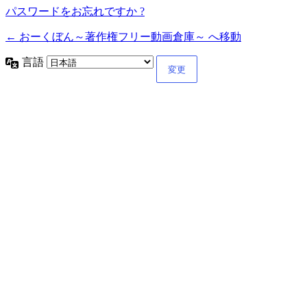
パスワードをお忘れですか ?
← おーくぼん～著作権フリー動画倉庫～ へ移動
言語