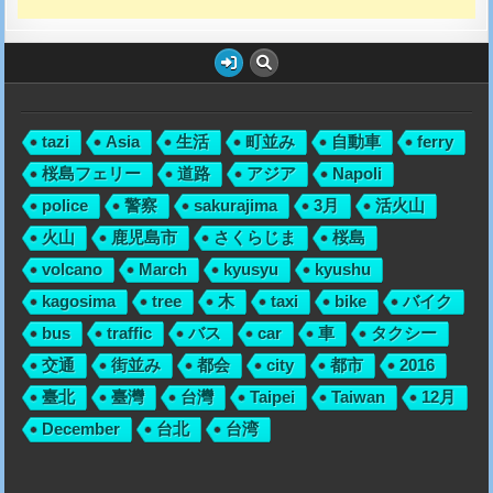
tazi
Asia
生活
町並み
自動車
ferry
桜島フェリー
道路
アジア
Napoli
police
警察
sakurajima
3月
活火山
火山
鹿児島市
さくらじま
桜島
volcano
March
kyusyu
kyushu
kagosima
tree
木
taxi
bike
バイク
bus
traffic
バス
car
車
タクシー
交通
街並み
都会
city
都市
2016
臺北
臺灣
台灣
Taipei
Taiwan
12月
December
台北
台湾