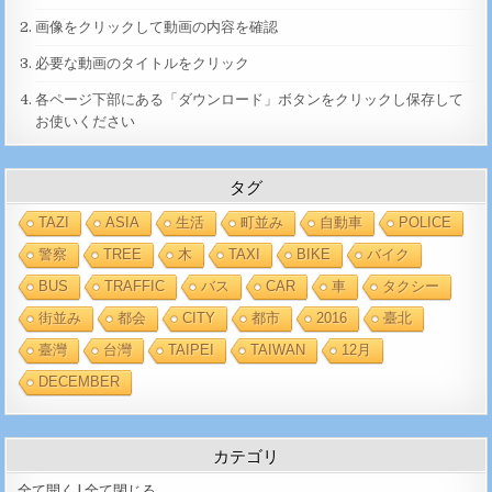
画像をクリックして動画の内容を確認
必要な動画のタイトルをクリック
各ページ下部にある「ダウンロード」ボタンをクリックし保存して
お使いください
タグ
TAZI
ASIA
生活
町並み
自動車
POLICE
警察
TREE
木
TAXI
BIKE
バイク
BUS
TRAFFIC
バス
CAR
車
タクシー
街並み
都会
CITY
都市
2016
臺北
臺灣
台灣
TAIPEI
TAIWAN
12月
DECEMBER
カテゴリ
全て開く
|
全て閉じる