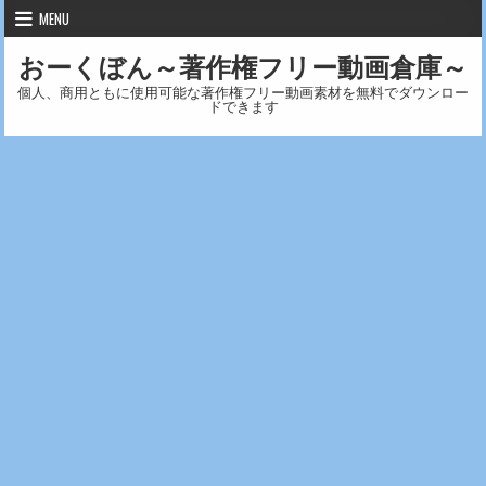
Skip to content
MENU
おーくぼん～著作権フリー動画倉庫～
個人、商用ともに使用可能な著作権フリー動画素材を無料でダウンロー
ドできます