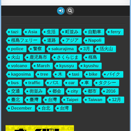
tazi
Asia
生活
町並み
自動車
ferry
桜島フェリー
道路
アジア
Napoli
police
警察
sakurajima
3月
活火山
火山
鹿児島市
さくらじま
桜島
volcano
March
kyusyu
kyushu
kagosima
tree
木
taxi
bike
バイク
bus
traffic
バス
car
車
タクシー
交通
街並み
都会
city
都市
2016
臺北
臺灣
台灣
Taipei
Taiwan
12月
December
台北
台湾