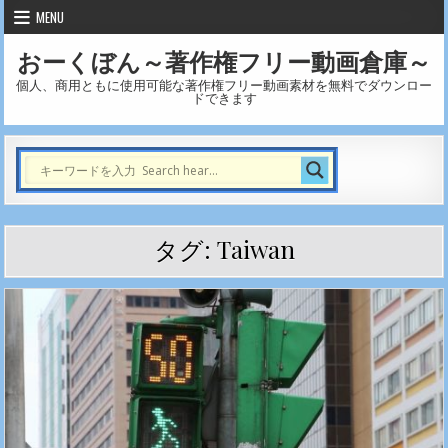
Skip to content
MENU
おーくぼん～著作権フリー動画倉庫～
個人、商用ともに使用可能な著作権フリー動画素材を無料でダウンロー
ドできます
タグ:
Taiwan