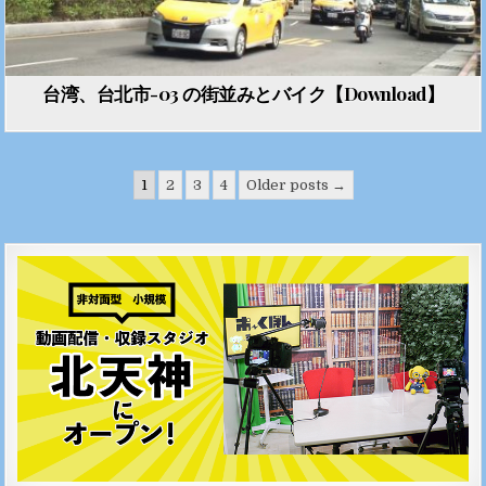
台湾、台北市-03 の街並みとバイク【Download】
投稿のページ送り
1
2
3
4
Older posts →