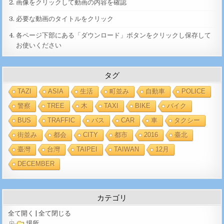
画像をクリックして動画の内容を確認
必要な動画のタイトルをクリック
各ページ下部にある「ダウンロード」ボタンをクリックし保存して
お使いください
タグ
TAZI
ASIA
生活
町並み
自動車
POLICE
警察
TREE
木
TAXI
BIKE
バイク
BUS
TRAFFIC
バス
CAR
車
タクシー
街並み
都会
CITY
都市
2016
臺北
臺灣
台灣
TAIPEI
TAIWAN
12月
DECEMBER
カテゴリ
全て開く
|
全て閉じる
場所