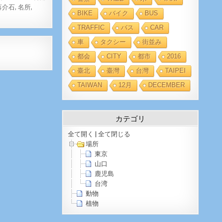
蒋介石
,
名所
,
BIKE
バイク
BUS
TRAFFIC
バス
CAR
車
タクシー
街並み
都会
CITY
都市
2016
臺北
臺灣
台灣
TAIPEI
TAIWAN
12月
DECEMBER
カテゴリ
全て開く
|
全て閉じる
場所
東京
山口
鹿児島
台湾
動物
植物