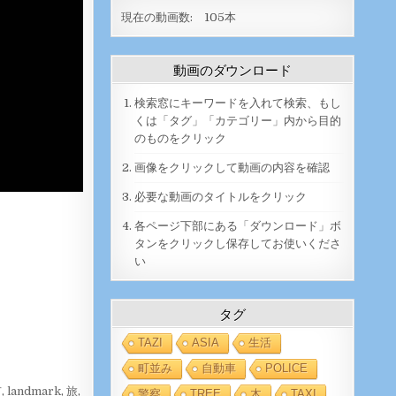
現在の動画数:
105
本
動画のダウンロード
検索窓にキーワードを入れて検索、もし
くは「タグ」「カテゴリー」内から目的
のものをクリック
画像をクリックして動画の内容を確認
必要な動画のタイトルをクリック
各ページ下部にある「ダウンロード」ボ
タンをクリックし保存してお使いくださ
い
タグ
TAZI
ASIA
生活
町並み
自動車
POLICE
市
,
landmark
,
旅
,
警察
TREE
木
TAXI