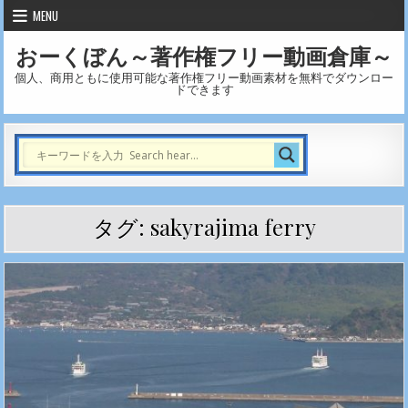
Skip to content
MENU
おーくぼん～著作権フリー動画倉庫～
個人、商用ともに使用可能な著作権フリー動画素材を無料でダウンロー
ドできます
タグ:
sakyrajima ferry