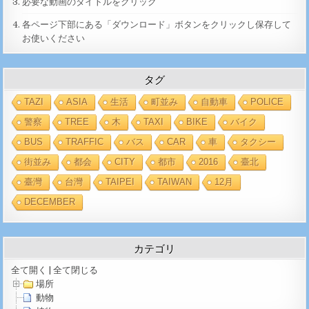
必要な動画のタイトルをクリック
各ページ下部にある「ダウンロード」ボタンをクリックし保存して
お使いください
タグ
TAZI
ASIA
生活
町並み
自動車
POLICE
警察
TREE
木
TAXI
BIKE
バイク
BUS
TRAFFIC
バス
CAR
車
タクシー
街並み
都会
CITY
都市
2016
臺北
臺灣
台灣
TAIPEI
TAIWAN
12月
DECEMBER
カテゴリ
全て開く
|
全て閉じる
場所
動物