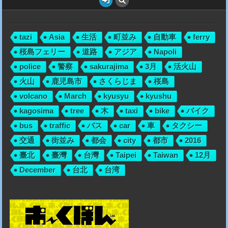
tazi
Asia
生活
町並み
自動車
ferry
桜島フェリー
道路
アジア
Napoli
police
警察
sakurajima
3月
活火山
火山
鹿児島市
さくらじま
桜島
volcano
March
kyusyu
kyushu
kagosima
tree
木
taxi
bike
バイク
bus
traffic
バス
car
車
タクシー
交通
街並み
都会
city
都市
2016
臺北
臺灣
台灣
Taipei
Taiwan
12月
December
台北
台湾