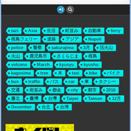
tazi
Asia
生活
町並み
自動車
ferry
桜島フェリー
道路
アジア
Napoli
police
警察
sakurajima
3月
活火山
火山
鹿児島市
さくらじま
桜島
volcano
March
kyusyu
kyushu
kagosima
tree
木
taxi
bike
バイク
bus
traffic
バス
car
車
タクシー
交通
街並み
都会
city
都市
2016
臺北
臺灣
台灣
Taipei
Taiwan
12月
December
台北
台湾