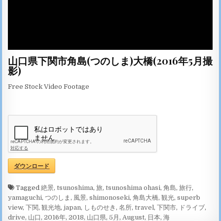
山口県下関市角島(つのしま)大橋(2016年5月撮
影)
Free Stock Video Footage
ダウンロード
Tagged
絶景
,
tsunoshima
,
旅
,
tsunoshima ohasi
,
角島
,
旅行
,
yamaguchi
,
つのしま
,
風景
,
shimonoseki
,
角島大橋
,
観光
,
superb
view
,
下関
,
観光地
,
japan
,
しものせき
,
名所
,
travel
,
下関市
,
ドライブ
,
drive
,
山口
,
2016年
,
2018
,
山口県
,
5月
,
August
,
日本
,
海