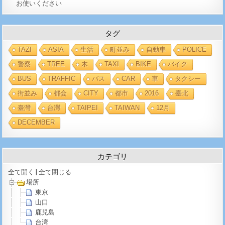
お使いください
タグ
TAZI
ASIA
生活
町並み
自動車
POLICE
警察
TREE
木
TAXI
BIKE
バイク
BUS
TRAFFIC
バス
CAR
車
タクシー
街並み
都会
CITY
都市
2016
臺北
臺灣
台灣
TAIPEI
TAIWAN
12月
DECEMBER
カテゴリ
全て開く
|
全て閉じる
場所
東京
山口
鹿児島
台湾