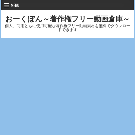
Skip to content
MENU
おーくぼん～著作権フリー動画倉庫～
個人、商用ともに使用可能な著作権フリー動画素材を無料でダウンロー
ドできます