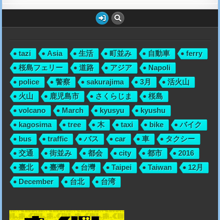
tazi
Asia
生活
町並み
自動車
ferry
桜島フェリー
道路
アジア
Napoli
police
警察
sakurajima
3月
活火山
火山
鹿児島市
さくらじま
桜島
volcano
March
kyusyu
kyushu
kagosima
tree
木
taxi
bike
バイク
bus
traffic
バス
car
車
タクシー
交通
街並み
都会
city
都市
2016
臺北
臺灣
台灣
Taipei
Taiwan
12月
December
台北
台湾