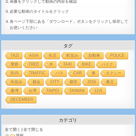
画像をクリックして動画の内容を確認
必要な動画のタイトルをクリック
各ページ下部にある「ダウンロード」ボタンをクリックし保存して
お使いください
タグ
TAZI
ASIA
生活
町並み
自動車
POLICE
警察
TREE
木
TAXI
BIKE
バイク
BUS
TRAFFIC
バス
CAR
車
タクシー
街並み
都会
CITY
都市
2016
臺北
臺灣
台灣
TAIPEI
TAIWAN
12月
DECEMBER
カテゴリ
全て開く
|
全て閉じる
場所