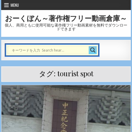
Skip to content
MENU
おーくぼん～著作権フリー動画倉庫～
個人、商用ともに使用可能な著作権フリー動画素材を無料でダウンロー
ドできます
タグ:
tourist spot