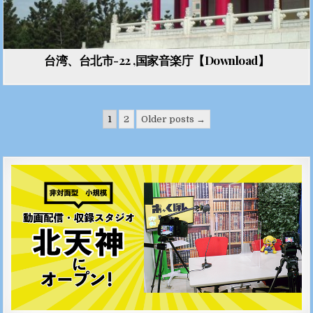
台湾、台北市-22 ,国家音楽庁【Download】
投稿のページ送り
1
2
Older posts →