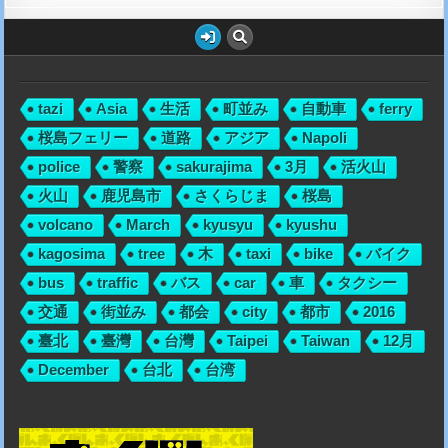
tazi
Asia
生活
町並み
自動車
ferry
桜島フェリー
道路
アジア
Napoli
police
警察
sakurajima
3月
活火山
火山
鹿児島市
さくらじま
桜島
volcano
March
kyusyu
kyushu
kagosima
tree
木
taxi
bike
バイク
bus
traffic
バス
car
車
タクシー
交通
街並み
都会
city
都市
2016
臺北
臺灣
台灣
Taipei
Taiwan
12月
December
台北
台湾